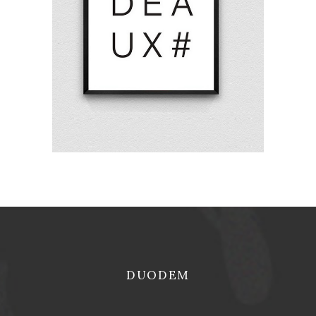
23,00
€
REJOINS-NOUS !
DUODEM