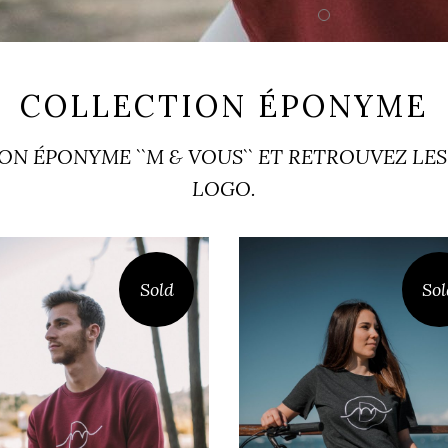
COLLECTION ÉPONYME
N ÉPONYME ``M & VOUS`` ET RETROUVEZ LE
LOGO.
Sold
Sol
SWEAT CLAOUEY
T-SHIRT LÈGE