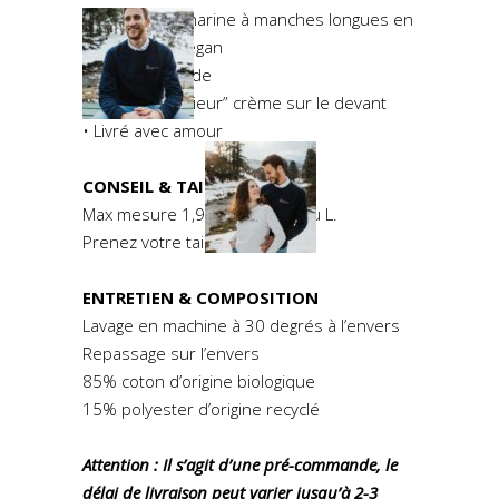
• Sweat bleu marine à manches longues en
coton bio et végan
• Encolure ronde
• Brodé “Monsieur” crème sur le devant
• Livré avec amour
CONSEIL & TAILLE
Max mesure 1,91m et porte du L.
Prenez votre taille habituelle.
ENTRETIEN & COMPOSITION
Lavage en machine à 30 degrés à l’envers
Repassage sur l’envers
85% coton d’origine biologique
15% polyester d’origine recyclé
Attention : Il s’agit d’une pré-commande, le
délai de livraison peut varier jusqu’à 2-3