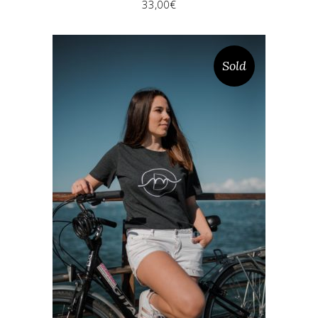
33,00
€
Sold