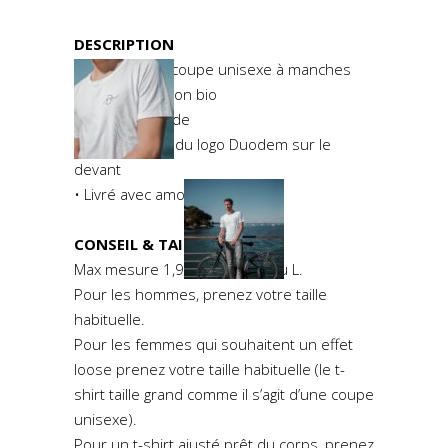
DESCRIPTION
• T-shirt blanc coupe unisexe à manches
courtes en coton bio
• Encolure ronde
• Imprimé noir du logo Duodem sur le
devant
• Livré avec amour
CONSEIL & TAILLE
Max mesure 1,91m et porte du L.
Pour les hommes, prenez votre taille
habituelle.
Pour les femmes qui souhaitent un effet
loose prenez votre taille habituelle (le t-
shirt taille grand comme il s’agit d’une coupe
unisexe).
Pour un t-shirt ajusté prêt du corps, prenez