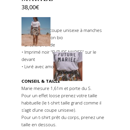
38,00
€
DESCRIPTION
• T-shirt blanc coupe unisexe à manches
courtes en coton bio
• Encolure ronde
• Imprimé noir “FUTURE MARIEE” sur le
devant
• Livré avec amour
CONSEIL & TAILLE
Marie mesure 1,61m et porte du S.
Pour un effet loose prenez votre taille
habituelle (le t-shirt taille grand comme il
s’agit d’une coupe unisexe).
Pour un t-shirt prêt du corps, prenez une
taille en dessous.