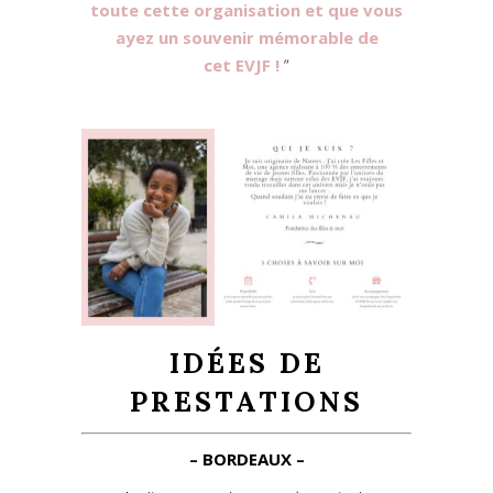
toute cette organisation et que vous
ayez un souvenir mémorable de
cet EVJF !
“
IDÉES DE
PRESTATIONS
– BORDEAUX –