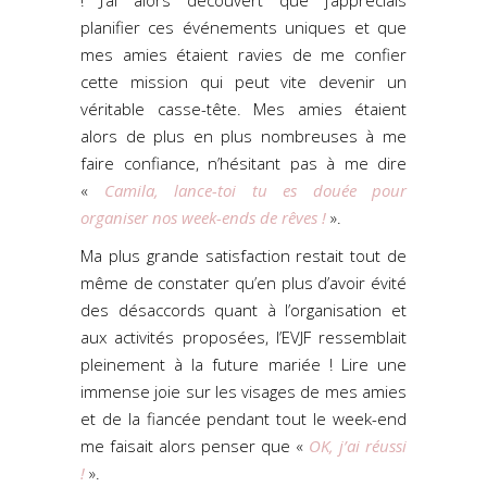
planifier ces événements uniques et que
mes amies étaient ravies de me confier
cette mission qui peut vite devenir un
véritable casse-tête. Mes amies étaient
alors de plus en plus nombreuses à me
faire confiance, n’hésitant pas à me dire
«
Camila, lance-toi tu es douée pour
organiser nos week-ends de rêves !
».
Ma plus grande satisfaction restait tout de
même de constater qu’en plus d’avoir évité
des désaccords quant à l’organisation et
aux activités proposées, l’EVJF ressemblait
pleinement à la future mariée ! Lire une
immense joie sur les visages de mes amies
et de la fiancée pendant tout le week-end
me faisait alors penser que «
OK, j’ai réussi
!
».