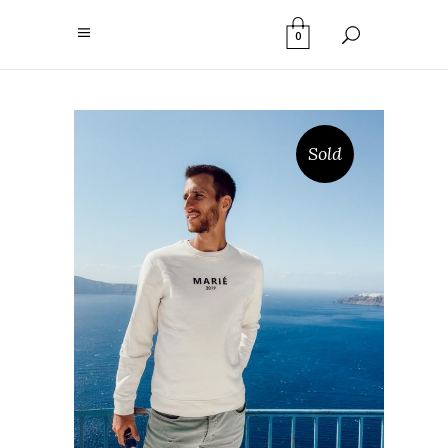
0
Sold