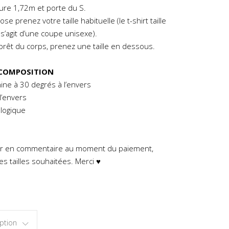
re 1,72m et porte du S.
se prenez votre taille habituelle (le t-shirt taille
s’agit d’une coupe unisexe).
 prêt du corps, prenez une taille en dessous.
 COMPOSITION
ne à 30 degrés à l’envers
l’envers
logique
uer en commentaire au moment du paiement,
es tailles souhaitées. Merci ♥
ption