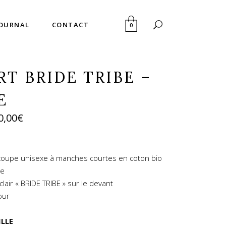
JOURNAL
CONTACT
0
RT BRIDE TRIBE –
E
0,00
€
 coupe unisexe à manches courtes en coton bio
de
lair « BRIDE TRIBE » sur le devant
our
ILLE