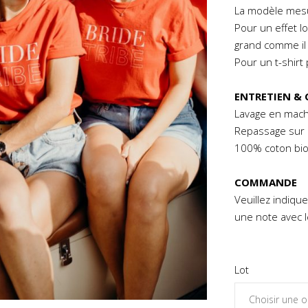
La modèle mesu
Pour un effet loo
grand comme il 
Pour un t-shirt
ENTRETIEN &
Lavage en machi
Repassage sur 
100% coton bio
COMMANDE
Veuillez indiq
une note avec l
Lot
Choisir une o