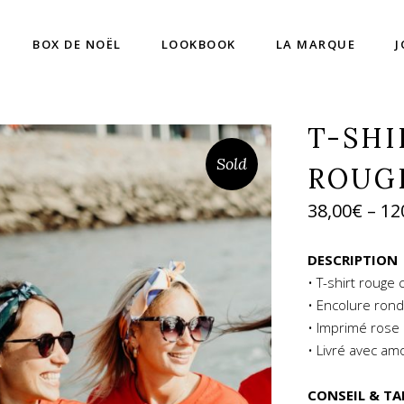
BOX DE NOËL
LOOKBOOK
LA MARQUE
T-SHI
Sold
ROUG
38,00
€
–
12
DESCRIPTION
• T-shirt rouge
• Encolure ron
• Imprimé rose c
• Livré avec am
CONSEIL & TA